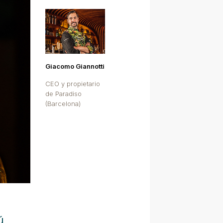
Giacomo Giannotti
CEO y propietario
de Paradiso
(Barcelona)
ú