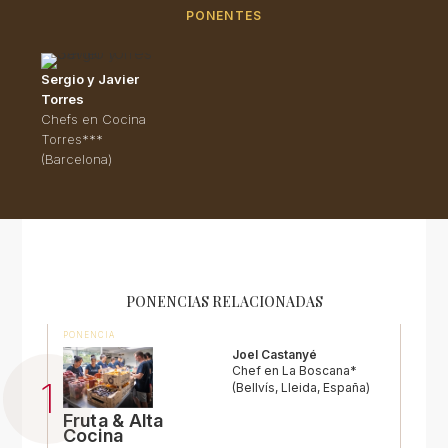
PONENTES
Sergio y Javier
Torres
Chefs en Cocina
Torres***
(Barcelona)
PONENCIAS RELACIONADAS
PONENCIA
Joel Castanyé
Chef en La Boscana*
(Bellvís, Lleida, España)
Fruta & Alta
Cocina