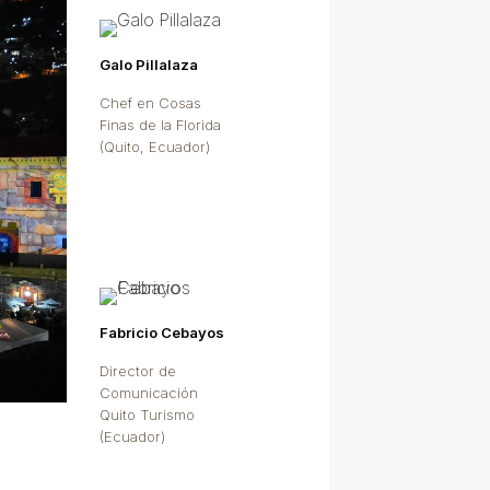
Galo Pillalaza
Chef en Cosas
Finas de la Florida
(Quito, Ecuador)
Fabricio Cebayos
Director de
Comunicación
Quito Turismo
(Ecuador)