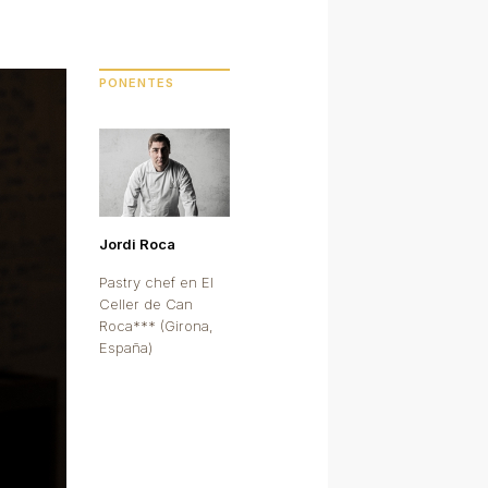
PONENTES
Jordi Roca
Pastry chef en El
Celler de Can
Roca*** (Girona,
España)