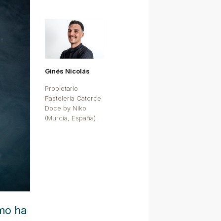
Ginés Nicolás
Propietario
Pastelería Catorce
Doce by Niko
(Murcia, España)
ómo ha