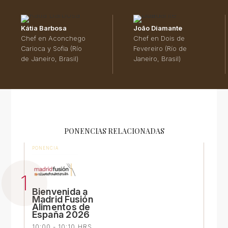
Kátia Barbosa
João Diamante
Chef en Aconchego
Chef en Dois de
Carioca y Sofia (Río
Fevereiro (Río de
de Janeiro, Brasil)
Janeiro, Brasil)
PONENCIAS RELACIONADAS
PONENCIA
Bienvenida a
Madrid Fusión
Alimentos de
España 2026
10:00 - 10:10 HRS