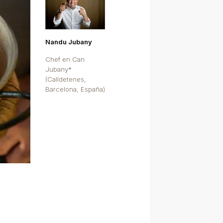
Nandu Jubany
Chef en Can
Jubany*
(Calldetenes,
Barcelona, España)