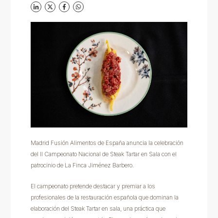
Madrid Fusión Alimentos de España anuncia la celebración
del II Campeonato Nacional de Steak Tartar en Sala con el
patrocinio de La Finca Jiménez Barbero.
El campeonato pretende destacar y premiar a los
profesionales de la restauración española que dominan la
elaboración del Steak Tartar en sala, una práctica que