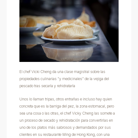
El chef Vicki Cheng da una clase magistral sobre las
propiedades culinarias “y medicinales” de la vejiga del
pescado tras secarla y rehidratarla
Unos lo llaman tripas, otros entrañas e incluso hay quien
concreta que es la barriga del pez, la zona estomacal, pero
sea una cosa o las otras, el chef Vicky Cheng las somete a
un proceso de secado y rehidratación para convertirlas en
uno de los platos más sabrosos y demandados por sus
clientes en su restaurante Wing de Hong Kong, con una