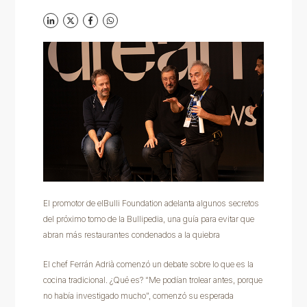
El promotor de elBulli Foundation adelanta algunos secretos
del próximo tomo de la Bullipedia, una guía para evitar que
abran más restaurantes condenados a la quiebra
El chef Ferrán Adrià comenzó un debate sobre lo que es la
cocina tradicional. ¿Qué es? “Me podían trolear antes, porque
no había investigado mucho”, comenzó su esperada