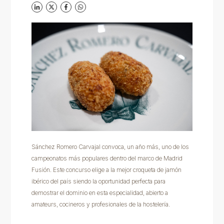
Sánchez Romero Carvajal convoca, un año más, uno de los
campeonatos más populares dentro del marco de Madrid
Fusión. Este concurso elige a la mejor croqueta de jamón
ibérico del país siendo la oportunidad perfecta para
demostrar el dominio en esta especialidad, abierto a
amateurs, cocineros y profesionales de la hostelería.