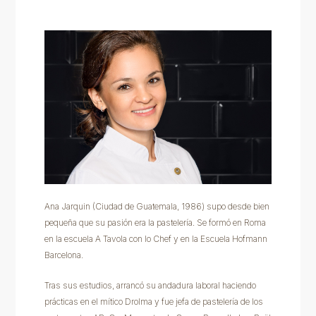
Ana Jarquin (Ciudad de Guatemala, 1986) supo desde bien
pequeña que su pasión era la pastelería. Se formó en Roma
en la escuela A Tavola con lo Chef y en la Escuela Hofmann
Barcelona.
Tras sus estudios, arrancó su andadura laboral haciendo
prácticas en el mítico Drolma y fue jefa de pastelería de los