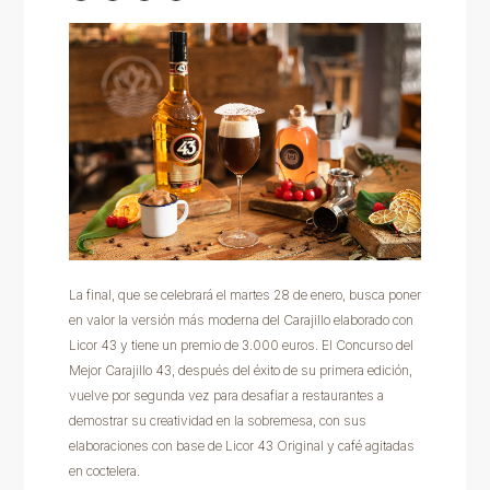
La final, que se celebrará el martes 28 de enero, busca poner
en valor la versión más moderna del Carajillo elaborado con
Licor 43 y tiene un premio de 3.000 euros. El Concurso del
Mejor Carajillo 43, después del éxito de su primera edición,
vuelve por segunda vez para desafiar a restaurantes a
demostrar su creatividad en la sobremesa, con sus
elaboraciones con base de Licor 43 Original y café agitadas
en coctelera.